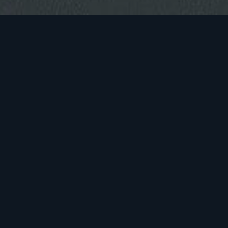
 nibh risus, rhoncus eget consectetur ac. Consectetur
um sem et gravida. Maecenas id enim pharetra, sollicitudin 
ctus. Donec lacinia magna sit amet arcu aliquet luctus.
justo vulputate eget. Pellentesque porta felis id erat sodal
entum mi in, auctor lacus.
OCK
ndum. Vivamus viverra velit non cursus elementum. Donec s
 sapien. In vitae ipsum eleifend, auctor turpis in, vestibul