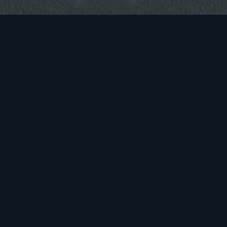
Rechercher
dui
Rechercher
es
ARTICLES RÉCENTS
BONJOUR TOUT LE MONDE !
CHEF COURSE: PARIS
WINE & JAZZ NIGHT
it
MENU OF THE DAY
um