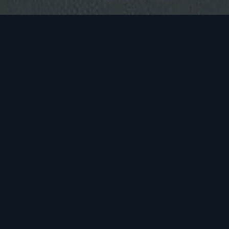
Arnare varius mauris eu commodo. Aenean
adipiscing elit. Vivamus auctor condiment
eget, blandit lorem. Nunc vitae blandit le
Maecenas vehicula metus nisi, nec finibus 
condimentum. Nam a lectus egestas, ferm
GALLERY BL
Vestibulum eleifend gravida neque a bibe
amet posuere ipsum. Mauris rutrum sagittis